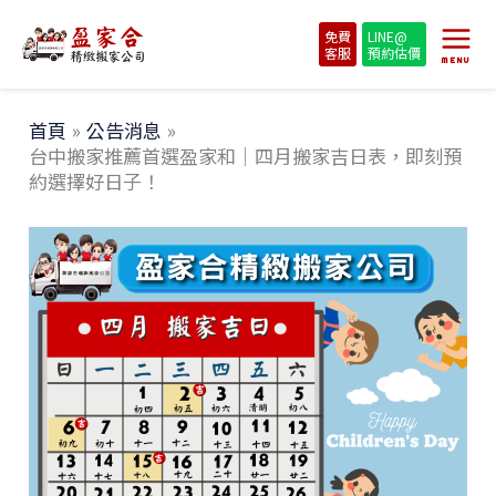
跳
免費
LINE@
至
客服
預約估價
MENU
主
要
首頁
公告消息
內
台中搬家推薦首選盈家和｜四月搬家吉日表，即刻預
約選擇好日子！
容