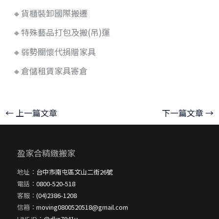
🔸貨櫃裝卸國際搬遷
🔸特殊藝品打包及搬(吊)運
🔸弱勢關懷代捐贈家具
🔸倉儲租賃家具寄倉
←
上一篇文章
下一篇文章
→
盈家合精緻搬家
地址：
台中市南屯區文山二街26號
電話：
0800-520-518
客服：
(04)2386-1208
信箱：
moving0800520518@gmail.com
LINE ID：
@dkn7941v