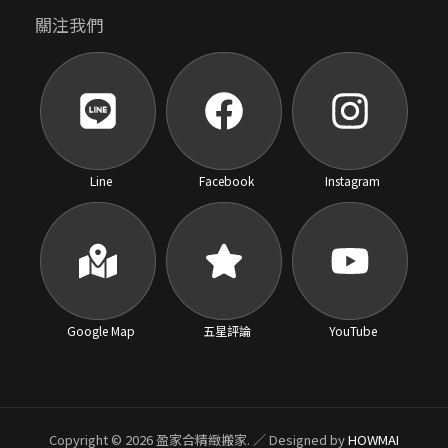
關注我們
Line
Facebook
Instagram
Google Map
五星評論
YouTube
Copyright © 2026 盈家合精緻搬家. ／ Designed by
HOWMAI